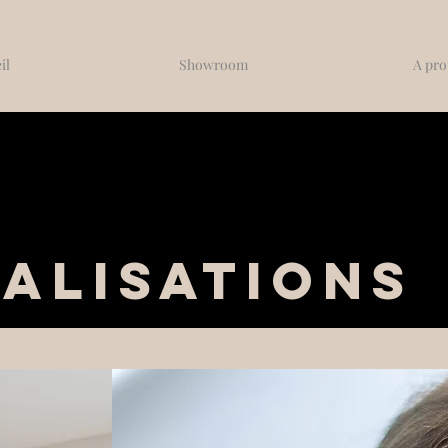
il
Showroom
A pro
alisations