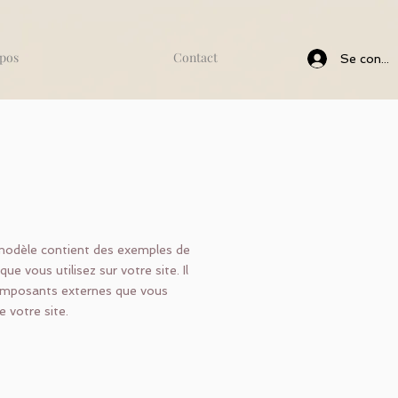
pos
Contact
Se conne
e modèle contient des exemples de
e vous utilisez sur votre site. Il
 composants externes que vous
e votre site.