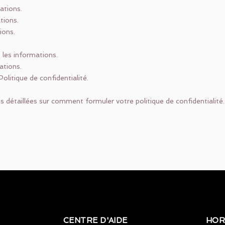
ations.
tions.
ions.
.
les informations.
ations.
olitique de confidentialité.
 détaillées sur comment formuler votre politique de confidentialité.
CENTRE D'AIDE
HOR