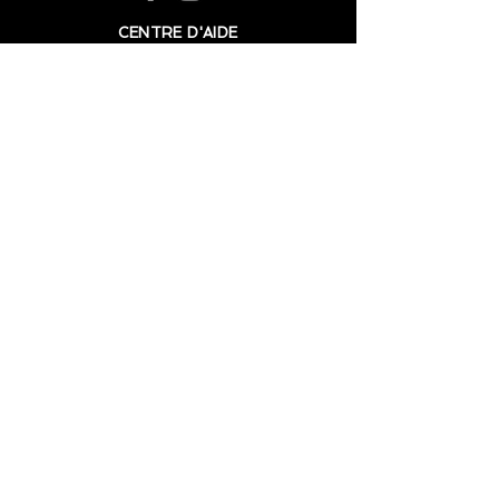
CENTRE D'AIDE
Contact
FAQ
Politique en matière de cookie
Mention légales
HORAIRE D'OUVERTURE
Lundi - Samedi
9:00 - 18:00
Dimanche - FERME
Maisonleham@gmail.com
​© 2021 par AgenceWA