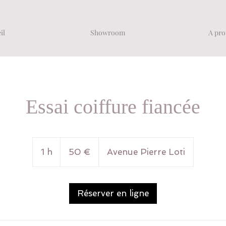
il
Showroom
A pro
Essai coiffure fiancée
50
euros
1 h
1
50 €
Avenue Pierre Loti
Réserver en ligne