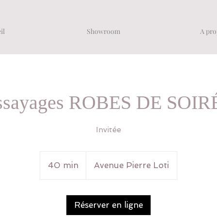
il
Showroom
A pro
ssayages ROBES DE SOIR
Invitée
40 min
4
Avenue Pierre Loti
0
m
i
Réserver en ligne
n