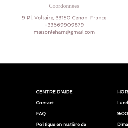
Coordonnées
9 Pl. Voltaire, 33150 Cenon, France
+33669909879
maisonleham@gmail.com
CENTRE D'AIDE
HOR
Contact
Lund
FAQ
9:00
Politique en matière de
Dim