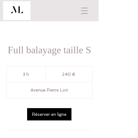
Full balayage taille S
240
euros
3 h
3
240 €
h
Avenue Pierre Loti
Réserver en ligne