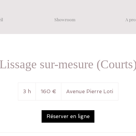
il
Showroom
A pro
Lissage sur-mesure (Courts
160
euros
3 h
3
160 €
Avenue Pierre Loti
h
Réserver en ligne