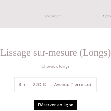
il
Showroom
A pro
Lissage sur-mesure (Longs)
Cheveux longs
220
euros
3 h
3
220 €
Avenue Pierre Loti
h
Réserver en ligne