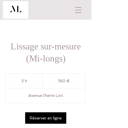
Lissage sur-mesure
(Mi-longs)
190
euros
3 h
3
190 €
h
Avenue Pierre Loti
Réserver en ligne