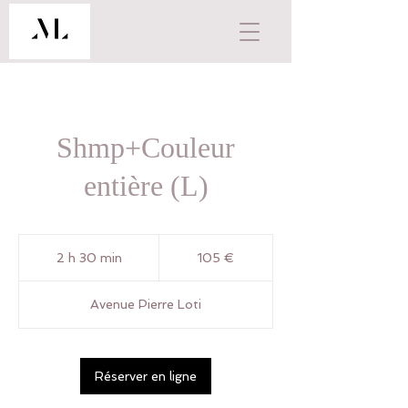
Shmp+Couleur
entière (L)
105
euros
2 h 30 min
2
105 €
h
3
Avenue Pierre Loti
0
m
i
n
Réserver en ligne