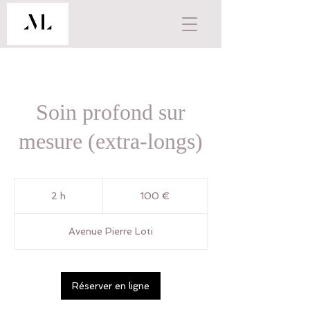
Soin profond sur
mesure (extra-longs)
100
euros
2 h
2
100 €
h
Avenue Pierre Loti
Réserver en ligne